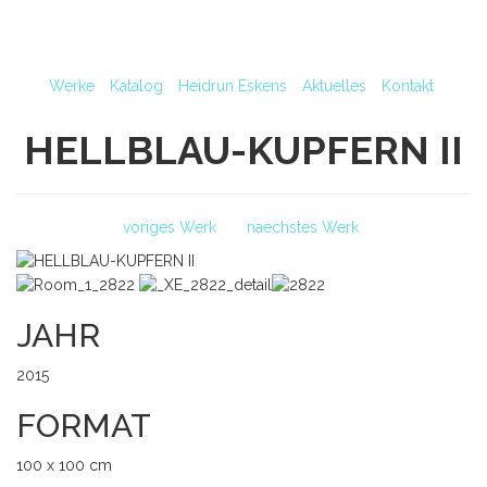
Werke
Katalog
Heidrun Eskens
Aktuelles
Kontakt
HELLBLAU-KUPFERN II
voriges Werk
naechstes Werk
JAHR
2015
FORMAT
100 x 100 cm